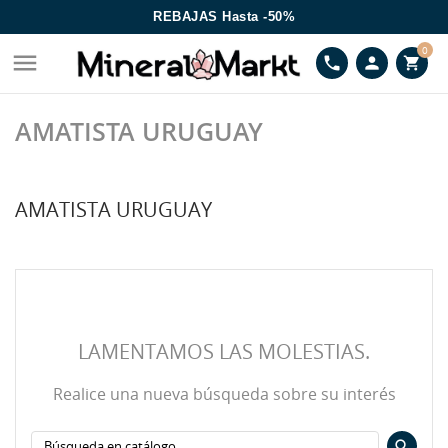
REBAJAS Hasta -50%
0

phone
person
shopping_cart
AMATISTA URUGUAY
AMATISTA URUGUAY
LAMENTAMOS LAS MOLESTIAS.
Realice una nueva búsqueda sobre su interés