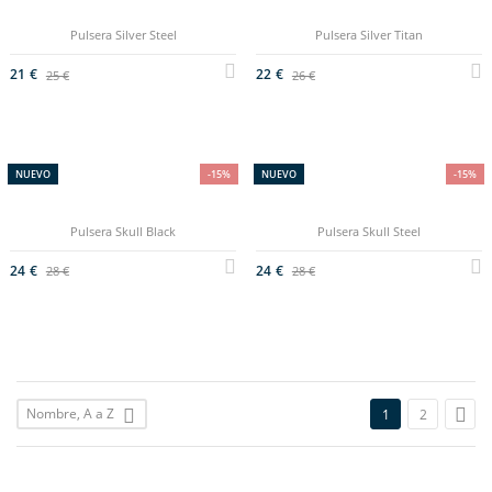
Pulsera Silver Steel
Pulsera Silver Titan
21 €
22 €
25 €
26 €
NUEVO
-15%
NUEVO
-15%
Pulsera Skull Black
Pulsera Skull Steel
24 €
24 €
28 €
28 €

Nombre, A a Z

1
2