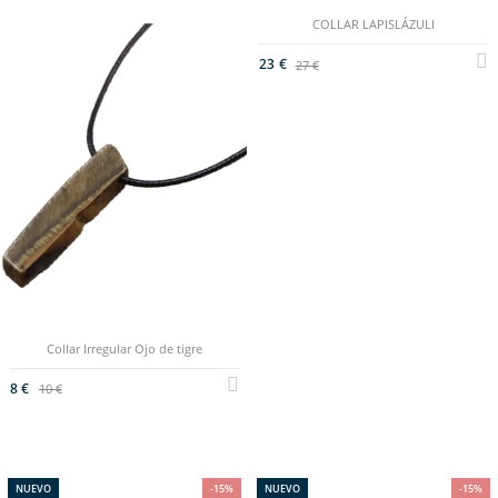
COLLAR LAPISLÁZULI
23 €
27 €
Collar Irregular Ojo de tigre
8 €
10 €
NUEVO
-15%
NUEVO
-15%