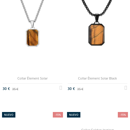
Collar Élement Solar
Collar Élement Solar Black
30 €
30 €
35 €
35 €
NUEVO
-15%
NUEVO
-15%
Collar Golden Instinct