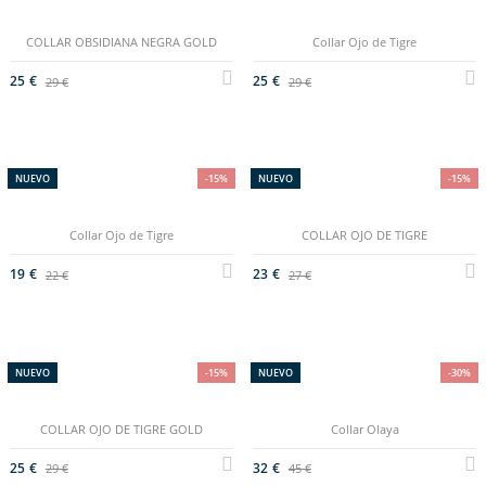
COLLAR OBSIDIANA NEGRA GOLD
Collar Ojo de Tigre
25 €
25 €
29 €
29 €
((TITLE))
INICIAR SESIÓN
((MODALTITLE))
A LA LISTA DE DESEOS
NUEVO
-15%
NUEVO
-15%
((LABEL))
Debe iniciar sesión para guardar productos en su lista
((confirmMessage))
de deseos.
Collar Ojo de Tigre
COLLAR OJO DE TIGRE
add_circle_outline
Crear nueva lista
((cancelText))
((modalDeleteText))
19 €
23 €
22 €
27 €
((cancelText))
((loginText))
((cancelText))
((createText))
NUEVO
-15%
NUEVO
-30%
COLLAR OJO DE TIGRE GOLD
Collar Olaya
25 €
32 €
29 €
45 €