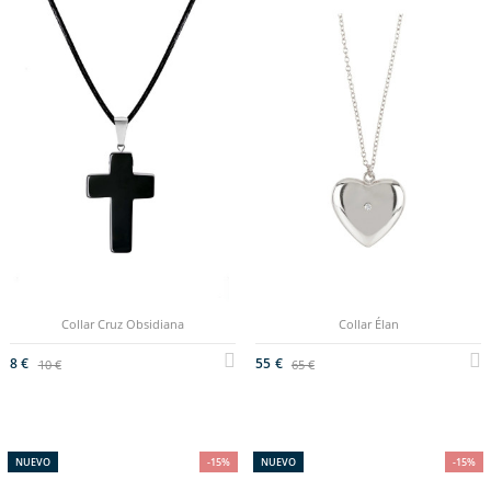
Collar Cruz Obsidiana
Collar Élan
8 €
55 €
10 €
65 €
NUEVO
-15%
NUEVO
-15%