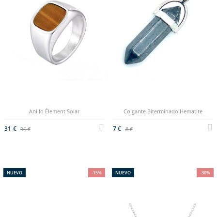
Anillo Élement Solar
Colgante Biterminado Hematite
31 €
7 €
36 €
8 €
NUEVO
-15%
NUEVO
-30%