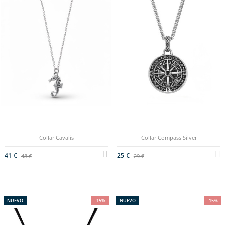
Collar Cavalis
Collar Compass Silver
41 €
25 €
48 €
29 €
NUEVO
-15%
NUEVO
-15%