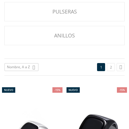
PULSERAS
ANILLOS

Nombre, A a Z

1
2
NUEVO
-15%
NUEVO
-15%