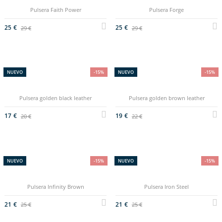
Pulsera Faith Power
Pulsera Forge
25 €
25 €
29 €
29 €
NUEVO
-15%
NUEVO
-15%
Pulsera golden black leather
Pulsera golden brown leather
17 €
19 €
20 €
22 €
NUEVO
-15%
NUEVO
-15%
Pulsera Infinity Brown
Pulsera Iron Steel
21 €
21 €
25 €
25 €