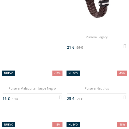
Pulsera Legacy
21 €
25 €
NUEVO
-15%
NUEVO
-15%
Pulsera Malaquita - Jaspe Negro
Pulsera Nautilus
16 €
25 €
19 €
29 €
NUEVO
-15%
NUEVO
-15%