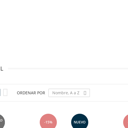
L


Nombre, A a Z
ORDENAR POR

AD
O
-15%
NUEVO