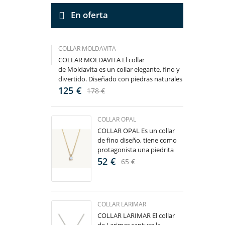
En oferta
COLLAR MOLDAVITA
COLLAR MOLDAVITA El collar
de Moldavita es un collar elegante, fino y
divertido. Diseñado con piedras naturales
100% de Moldavita, le dará un...
125 €
178 €
COLLAR OPAL
COLLAR OPAL Es un collar
de fino diseño, tiene como
protagonista una piedrita
de Ópalo blanco como pieza
52 €
65 €
central, es un collar
exclusivo y...
COLLAR LARIMAR
COLLAR LARIMAR El collar