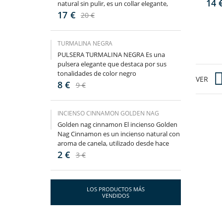
((
IN
14 
natural sin pulir, es un collar elegante,
fino y divertido. Diseñado...
17 €
20 €
NO
((
De
A 
TURMALINA NEGRA
PULSERA TURMALINA NEGRA Es una
pulsera elegante que destaca por sus
tonalidades de color negro
VER
brillante. Diseñada con piedras naturales
8 €
9 €
de...
INCIENSO CINNAMON GOLDEN NAG
Golden nag cinnamon El incienso Golden
Nag Cinnamon es un incienso natural con
aroma de canela, utilizado desde hace
siglos para purificar y...
2 €
3 €
LOS PRODUCTOS MÁS
VENDIDOS