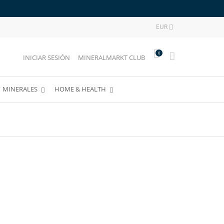
EUR

0
INICIAR SESIÓN
MINERALMARKT CLUB
MINERALES
HOME & HEALTH