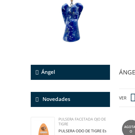
ÁNGE
Ángel
VER
Novedades
PULSERA FACETADA OJO DE
TIGRE
AGOT
NUEV
PULSERA ODO DE TIGRE Es
O