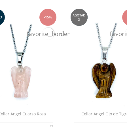
AGOTAD
O
-15%
NUEVO
O
favorite_border
favori
Collar Ángel Cuarzo Rosa
Collar Ángel Ojo de Tigr
EAR LISTA DE DESEOS