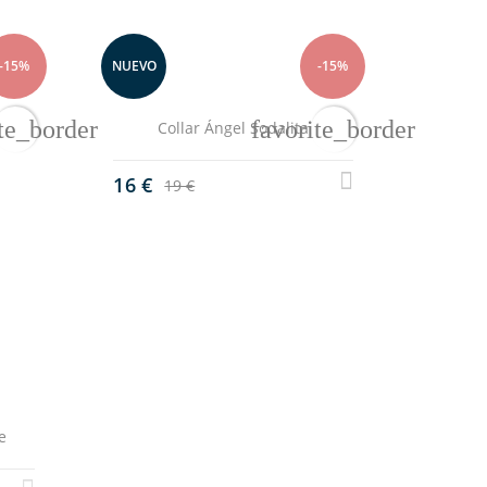
-15%
NUEVO
-15%
te_border
favorite_border
Collar Ángel Sodalita
16 €
19 €
e