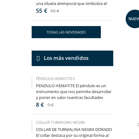
una silueta atemporal que simboliza el
amor, el cariño y los...
55 €
65 €
NUEV
TODAS LAS NOVEDADES
Los más vendidos
PÉNDULO HEMATITES
PENDULO HEMATITE El péndulo es un
instrumento que nos permite desarrollar
y poner en valor nuestras facultades
psíquicas o poderes mentales a...
8 €
9 €
COLLAR TURMALINA NEGRA
CR
COLLAR DE TURMALINA NEGRA DORADO
El collar destaca por su original forma al