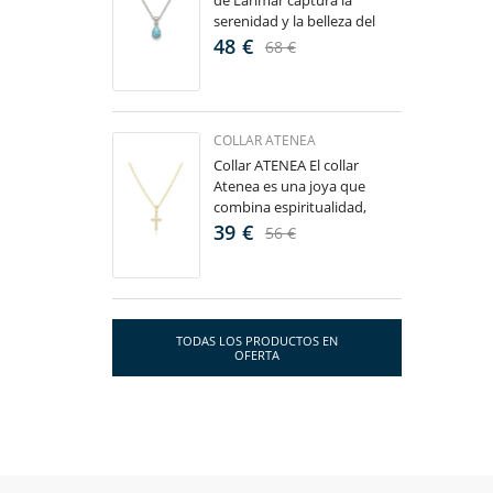
de Larimar captura la
serenidad y la belleza del
mar en una joya delicada y
48 €
68 €
elegante. Su colgante en
forma de lágrima...
COLLAR ATENEA
Collar ATENEA El collar
Atenea es una joya que
combina espiritualidad,
delicadeza y elegancia en un
39 €
56 €
diseño atemporal. Su fina
cruz, engastada con...
TODAS LOS PRODUCTOS EN
OFERTA