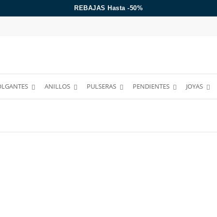
REBAJAS Hasta -50%
ENVÍO GRATIS A PARTIR DE 39€
OLGANTES
ANILLOS
PULSERAS
PENDIENTES
JOYAS