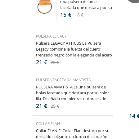
una pulsera de bolas
facetada que destaca por su
color marón. Diseñada con
15 €
18 €
piedras naturales de Ojo de
Tigre...
PULSERA LEGACY
Pulsera LEGACY ATTICUS La Pulsera
Legacy combina la fuerza del cuero
trenzado negro con la elegancia del acero
inoxidable en un diseño masculino,...
21 €
25 €
PULSERA FACETADA AMATISTA
PULSERA AMATISTA Es una pulsera de
bolas facetada que destaca por su color
lila. Diseñada con piedras naturales de
Amatista Características: La...
21 €
25 €
14 
COLLAR ÉLAN
Collar ÉLAN El Collar Élan destaca por su
delicado colgante en forma de corazón,