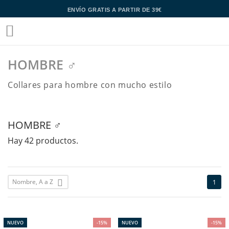
ENVÍO GRATIS A PARTIR DE 39€

HOMBRE ♂
Collares para hombre con mucho estilo
HOMBRE ♂
Hay 42 productos.
Nombre, A a Z

1
NUEVO
-15%
NUEVO
-15%