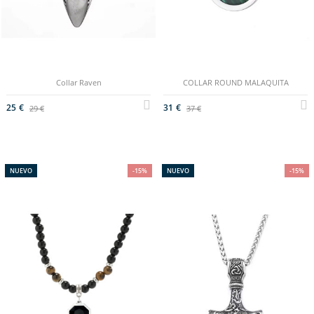
((cancelText))
((createText))
Collar Raven
COLLAR ROUND MALAQUITA
25 €
31 €
29 €
37 €
NUEVO
-15%
NUEVO
-15%