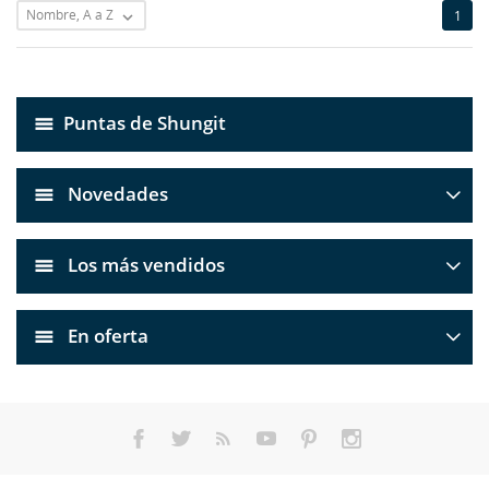
Cancelar
Iniciar sesión
Nombre, A a Z
1

Cancelar
Crear lista de deseos
Puntas de Shungit
Novedades
Los más vendidos
En oferta