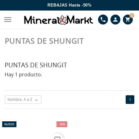
REBAJAS Hasta -50%
0

phone
person
shopping_cart
PUNTAS DE SHUNGIT
PUNTAS DE SHUNGIT
Hay 1 producto.
Nombre, A a Z
1

NUEVO
-15%