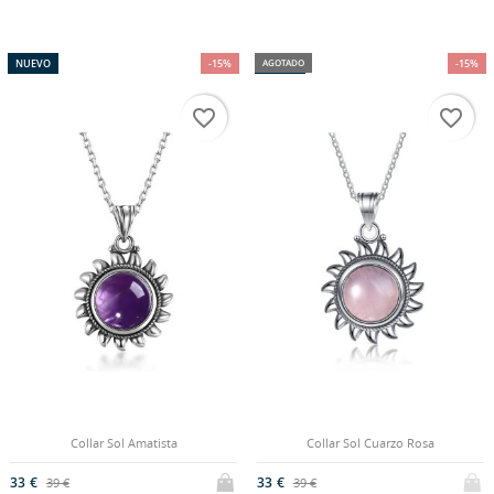
NUEVO
-15%
NUEVO
AGOTADO
-15%
favorite_border
favorite_border
CREAR LISTA DE DESEOS
INICIAR SESIÓN
Collar Sol Amatista
Collar Sol Cuarzo Rosa
((MODALTITLE))
33 €
33 €
39 €
39 €