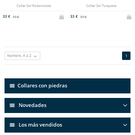
Collar Sol Rodocrosita
Collar Sol Turquesa
33 €
33 €
39 €
39 €
Nombre, A a Z
1

Collares con piedras
Novedades
Los más vendidos