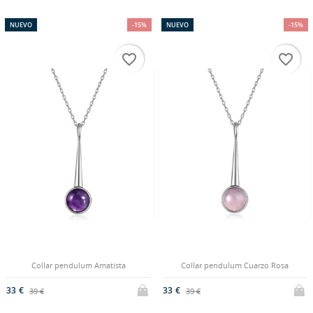
NUEVO
-15%
NUEVO
-15%
favorite_border
favorite_border
Collar pendulum Amatista
Collar pendulum Cuarzo Rosa
33 €
33 €
39 €
39 €