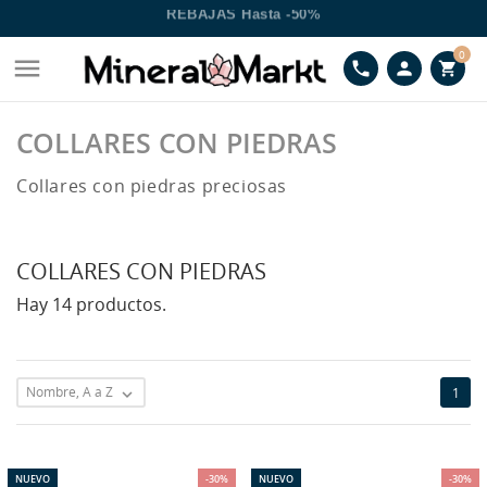
REBAJAS Hasta -50%
ENVÍO GRATIS A PARTIR DE 39€
0

phone
person
shopping_cart
COLLARES CON PIEDRAS
Collares con piedras preciosas
COLLARES CON PIEDRAS
Hay 14 productos.
Nombre, A a Z
1

NUEVO
-30%
NUEVO
-30%