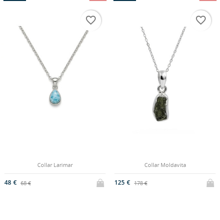
favorite_border
favorite_border
Collar Larimar
Collar Moldavita
48 €
125 €
68 €
178 €