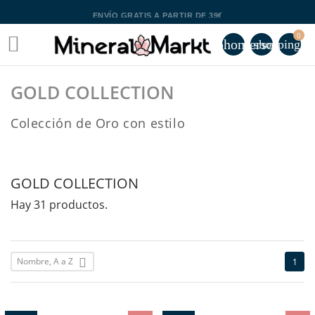
ENVÍO GRATIS A PARTIR DE 39€
0

phone
person
shopping_ca
GOLD COLLECTION
Colección de Oro con estilo
GOLD COLLECTION
Hay 31 productos.
Nombre, A a Z

1