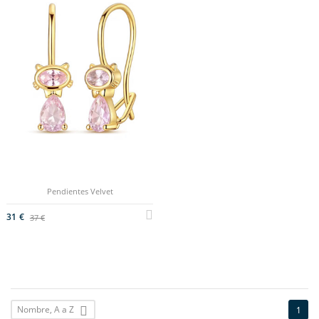
Pendientes Velvet
31 €
37 €
Nombre, A a Z

1