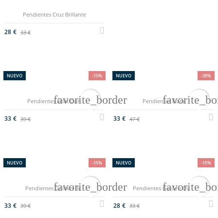
Cancelar
Crear lista de deseos
Pendientes Cruz Brillante
28 €
33 €
NUEVO
-15%
NUEVO
-30%
favorite_border
favorite_bo
Pendientes Éclat Doré
Pendientes Elara
33 €
33 €
39 €
47 €
NUEVO
-15%
NUEVO
-15%
favorite_border
favorite_bo
Pendientes Golden Bee
Pendientes Golden Oval
33 €
28 €
39 €
33 €