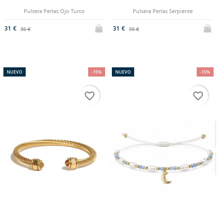
Pulsera Perlas Ojo Turco
Pulsera Perlas Serpiente
31 €
31 €
36 €
36 €
NUEVO
-15%
NUEVO
-15%
favorite_border
favorite_border