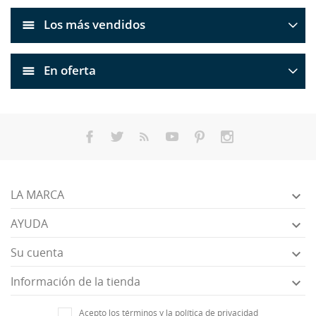
Los más vendidos
En oferta
LA MARCA

AYUDA

Su cuenta

Información de la tienda

Acepto los términos y la política de privacidad