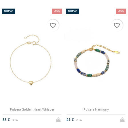
NUEVO
-15%
NUEVO
-15%
favorite_border
favorite_border
Pulsera Golden Heart Whisper
Pulsera Harmony
33 €
21 €
39 €
25 €