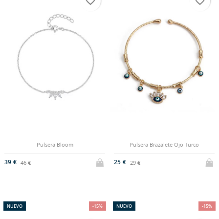
favorite_border
favorite_border
Pulsera Bloom
Pulsera Brazalete Ojo Turco
39 €
25 €
46 €
29 €
NUEVO
-15%
NUEVO
-15%