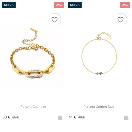
NUEVO
-15%
NUEVO
-15%
favorite_border
favorite_border
Pulsera Geo luxe
Pulsera Golden Duo
30 €
41 €
35 €
48 €