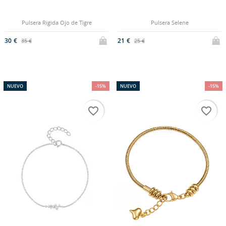
Pulsera Rígida Ojo de Tigre
Pulsera Selene
30 €
21 €
35 €
25 €
NUEVO
-15%
NUEVO
-15%
favorite_border
favorite_border