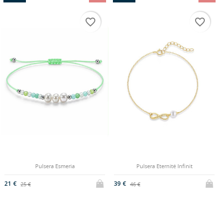
favorite_border
favorite_border
Pulsera Esmeria
Pulsera Eternité Infinit
21 €
39 €
25 €
46 €