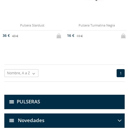
Pulsera Stardust
Pulsera Turmalina Negra
36 €
16 €
43 €
19 €
Nombre, A a Z
1

PULSERAS
Novedades