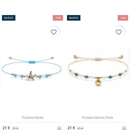
NUEVO
-15%
NUEVO
-15%
favorite_border
favorite_border
Pulsera Marea
Pulsera Marina Perla
21 €
21 €
25 €
25 €