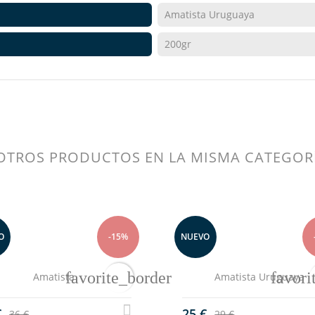
ICIAR SESIÓN
Amatista Uruguaya
MBRE DE LA LISTA DE DESEOS
200gr
be iniciar sesión para guardar productos en su lista de deseos.
LA LISTA DE DESEOS
add_circle_outline
Crear nueva 
Cancelar
Iniciar sesión
Cancelar
Crear lista de deseos
OTROS PRODUCTOS EN LA MISMA CATEGOR
O
-15%
NUEVO
favorite_border
favori
Amatista Uruguaya
Amatista Druza
€
14 €
29 €
16 €