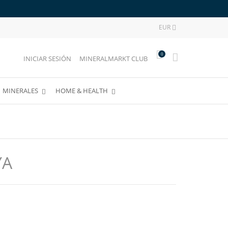
EUR

0
INICIAR SESIÓN
MINERALMARKT CLUB
MINERALES
HOME & HEALTH
YA