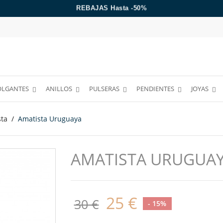
REBAJAS Hasta -50%
ENVÍO GRATIS A PARTIR DE 39€
OLGANTES
ANILLOS
PULSERAS
PENDIENTES
JOYAS
sta
Amatista Uruguaya
AMATISTA URUGUA
25 €
30 €
- 15%