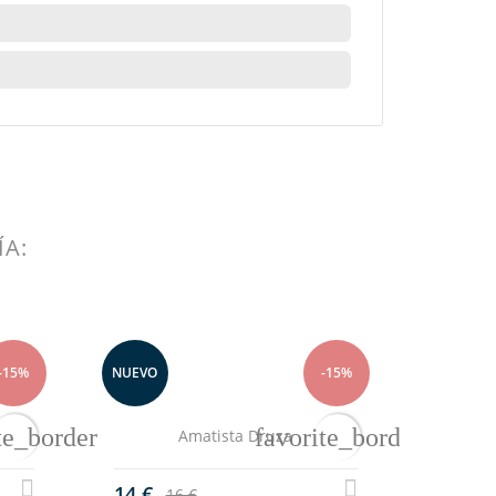
lista
ÍA:
-15%
NUEVO
-15%
NUEVO
te_border
favorite_border