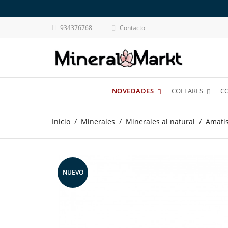
934376768
Contacto

NOVEDADES
COLLARES
C
Inicio
Minerales
Minerales al natural
Amati
NUEVO